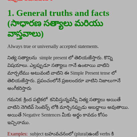
1. General truths and facts
(సాధారణ సత్యాలు మరియు
వాస్తవాలు)
Always true or universally accepted statements.
నిత్య సత్యాలను simple present లో తెలియజేస్తారు. కొన్ని
విషయాలు. ఎల్లప్పుడూ సత్యాలు గానే ఉంటాయి వాటిని
మార్చలేము అటువంటి వాటిని ఈ Simple Present tense లో
తెలియజేస్తారు. ప్రపంచంలోనే ప్రజలందరూ వాటిని నిజాలుగానే
అంగీకరిస్తారు
గమనిక: క్రింద పట్టికలో కనిపిస్తున్నవన్నీ నిత్య సత్యాలు అయితే
వాటిని నెగిటివ్ సెంటెన్స్ లోకి మార్చినప్పుడు అబద్ధాలు అవుతాయి.
అయితే Negative Sentences మీకు అర్థం కావడం కోసం
ఇచ్చినాము.
Examples:
subject బహువచనంలో (plural)ఉంటే verbs కి