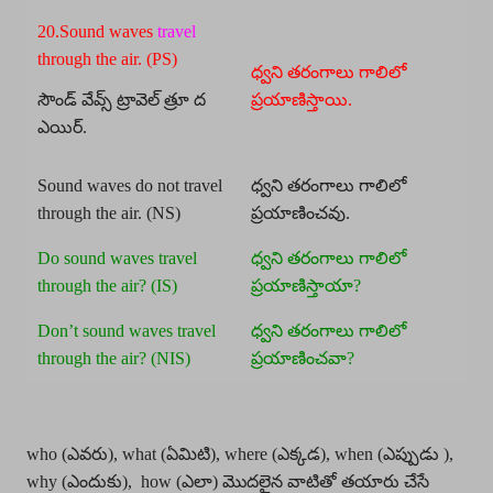
20.Sound waves
travel
through the air. (PS)
ధ్వని తరంగాలు గాలిలో
సౌండ్ వేవ్స్ ట్రావెల్ త్రూ ద
ప్రయాణిస్తాయి.
ఎయిర్.
Sound waves do not travel
ధ్వని తరంగాలు గాలిలో
through the air. (NS)
ప్రయాణించవు.
Do sound waves travel
ధ్వని తరంగాలు గాలిలో
through the air? (IS)
ప్రయాణిస్తాయా?
Don’t sound waves travel
ధ్వని తరంగాలు గాలిలో
through the air? (NIS)
ప్రయాణించవా?
who (ఎవరు), what (ఏమిటి), where (ఎక్కడ), when (ఎప్పుడు ),
why (ఎందుకు), how (ఎలా) మొదలైన వాటితో తయారు చేసే