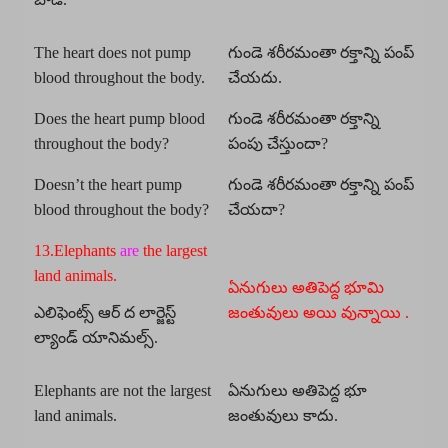
The heart does not pump
గుండె శరీరమంతా రక్తాన్ని పంప్
blood throughout the body.
చేయదు.
Does the heart pump blood
గుండె శరీరమంతా రక్తాన్ని
throughout the body?
పంపు చేస్తుందా?
Doesn’t the heart pump
గుండె శరీరమంతా రక్తాన్ని పంప్
blood throughout the body?
చేయదా?
13.Elephants
are
the largest
land animals.
ఏనుగులు అతిపెద్ద భూమి
ఎలిఫెంట్స్ ఆర్ ద లార్జెస్ట్
జంతువులు అయి వున్నాయి .
ల్యాండ్ యానిమల్స్.
Elephants are not the largest
ఏనుగులు అతిపెద్ద భూ
land animals.
జంతువులు కాదు.