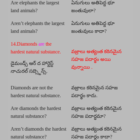
Are elephants the largest
ఏనుగులు అతిపెద్ద భూ
land animals?
జంతువులా?
Aren’t elephants the largest
ఏనుగులు అతిపెద్ద భూ
land animals?
జంతువులు కాదా?
14.Diamonds
are
the
వజ్రాలు అత్యంత కఠినమైన
hardest natural substance.
సహజ పదార్థం అయి
డైమండ్స్ ఆర్ ద హార్డెస్ట్
వున్నాయి .
నాచురల్ సబ్స్టెన్స్.
Diamonds are not the
వజ్రాలు కఠినమైన సహజ
hardest natural substance.
పదార్థం కాదు.
Are diamonds the hardest
వజ్రాలు అత్యంత కఠినమైన
natural substance?
సహజ పదార్ధమా?
Aren’t diamonds the hardest
వజ్రాలు అత్యంత కఠినమైన
natural substance?
సహజ పదార్ధం కాదా?