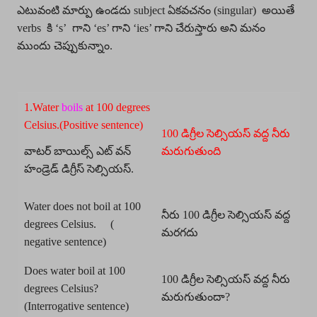
ఎటువంటి మార్పు ఉండదు subject ఏకవచనం (singular) అయితే
verbs కి ‘s’ గాని ‘es’ గాని ‘ies’ గాని చేరుస్తారు అని మనం
ముందు చెప్పుకున్నాం.
1.Water
boils
at 100 degrees
Celsius.(Positive sentence)
100 డిగ్రీల సెల్సియస్ వద్ద నీరు
వాటర్ బాయిల్స్ ఎట్ వన్
మరుగుతుంది
హండ్రెడ్ డిగ్రీస్ సెల్సియస్.
Water does not boil at 100
నీరు 100 డిగ్రీల సెల్సియస్ వద్ద
degrees Celsius. (
మరగదు
negative sentence)
Does water boil at 100
100 డిగ్రీల సెల్సియస్ వద్ద నీరు
degrees Celsius?
మరుగుతుందా?
(Interrogative sentence)