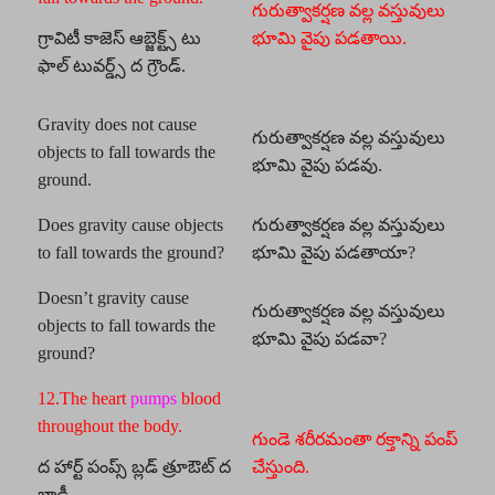
గురుత్వాకర్షణ వల్ల వస్తువులు
గ్రావిటీ కాజెస్ ఆబ్జెక్ట్స్ టు
భూమి వైపు పడతాయి.
ఫాల్ టువర్డ్స్ ద గ్రౌండ్.
Gravity does not cause
గురుత్వాకర్షణ వల్ల వస్తువులు
objects to fall towards the
భూమి వైపు పడవు.
ground.
Does gravity cause objects
గురుత్వాకర్షణ వల్ల వస్తువులు
to fall towards the ground?
భూమి వైపు పడతాయా?
Doesn’t gravity cause
గురుత్వాకర్షణ వల్ల వస్తువులు
objects to fall towards the
భూమి వైపు పడవా?
ground?
12.The heart
pumps
blood
throughout the body.
గుండె శరీరమంతా రక్తాన్ని పంప్
ద హార్ట్ పంప్స్ బ్లడ్ త్రూఔట్ ద
చేస్తుంది.
బాడీ.