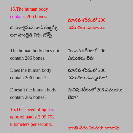
15.The human body
contains
206 bones.
మానవ శరీరంలో 206
ద హ్యూమన్ బాడీ కంటైన్స్
ఎముకలు ఉంటాయి.
టూ హండ్రెడ్ సిక్స్ బోన్స్.
The human body does not
మానవ శరీరంలో 206
contain 206 bones.
ఎముకలు లేవు.
Does the human body
మానవ శరీరంలో 206
contain 206 bones?
ఎముకలు ఉన్నాయా?
Doesn’t the human body
మనిషి శరీరంలో 206 ఎముకలు
contain 206 bones?
లేవా?
16.The speed of light
is
approximately 2,99,792
kilometers per second.
కాంతి వేగం సెకనుకు దాదాపు