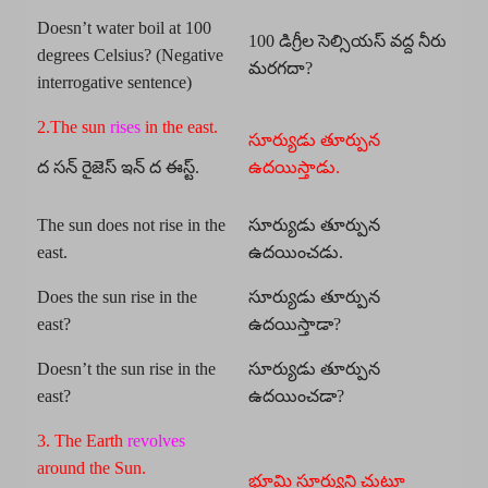
Doesn’t water boil at 100
100 డిగ్రీల సెల్సియస్ వద్ద నీరు
degrees Celsius? (Negative
మరగదా?
interrogative sentence)
2.The sun
rises
in the east.
సూర్యుడు తూర్పున
ద సన్ రైజెస్ ఇన్ ద ఈస్ట్.
ఉదయిస్తాడు.
The sun does not rise in the
సూర్యుడు తూర్పున
east.
ఉదయించడు.
Does the sun rise in the
సూర్యుడు తూర్పున
east?
ఉదయిస్తాడా?
Doesn’t the sun rise in the
సూర్యుడు తూర్పున
east?
ఉదయించడా?
3. The Earth
revolves
around the Sun.
భూమి సూర్యుని చుట్టూ