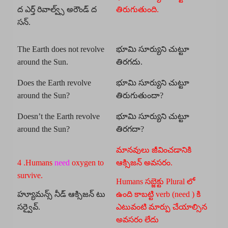
ద ఎర్త్ రివాల్వ్స్ అరౌండ్ ద
తిరుగుతుంది.
సన్.
The Earth does not revolve
భూమి సూర్యుని చుట్టూ
around the Sun.
తిరగదు.
Does the Earth revolve
భూమి సూర్యుని చుట్టూ
around the Sun?
తిరుగుతుందా?
Doesn’t the Earth revolve
భూమి సూర్యుని చుట్టూ
around the Sun?
తిరగదా?
మానవులు జీవించడానికి
4 .Humans
need
oxygen to
ఆక్సిజన్ అవసరం.
survive.
Humans సబ్జెక్టు Plural లో
హ్యూమన్స్ నీడ్ ఆక్సిజన్ టు
ఉంది కాబట్టి verb (need ) కి
సర్వైవ్.
ఎటువంటి మార్పు చేయాల్సిన
అవసరం లేదు