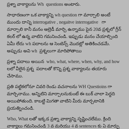
ప్రశ్నా వాక్యాలను Wh questions అంటారు.
సాధారణంగా ఒక వాక్యాన్ని wh question గా మార్చాలి అంటే
ముందు దాన్ని interrogative , negaitve interrogative గా
మార్చాలి కానీ మనం ఆల్రెడీ మార్చి ఉన్నాము పైన 20వ ప్రశ్నలో గ్రీన్
కలర్ లో ఉన్న వాటిని గమనించండి. ఇప్పుడు మనం చేయాల్సింది
ఏమీ లేదు wh పదాలను ఆ సెంటెన్స్ మొదట్లో అతికించడమే.
అప్పుడు అవి wh ప్రశ్నలుగా మారిపోతాయి
ప్రశ్నా పదాలు అయిన who, what, where, when, why, and how
లలో వీలైన ప్రశ్న పదాలతో కొన్ని ప్రశ్న వాక్యాలను తయారు
చేసాము.
ప్రతి పట్టికలోనూ చివరి రెండు వచనాలను WH Questioins గా
మార్చినాము. అన్నిటిని మార్చాలనుకుంటే ఈ బుక్ చాలా పెద్దది
అయిపోతుంది. కాబట్టి మిగతా వాటిని మీరు మార్చటానికి
ప్రయత్నించండి.
Who, What లతో ఇక్కడ ప్రశ్నా వాక్యాన్ని సృష్టించలేము. క్రింది
వాక్యాలు గమనించండి 3 వ మరియు 4 వ sentences కు ఏ మార్పు