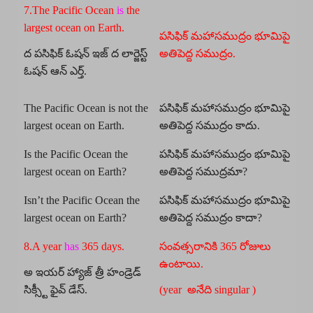
7.The Pacific Ocean
is
the
largest ocean on Earth.
పసిఫిక్ మహాసముద్రం భూమిపై
ద పసిఫిక్ ఓషన్ ఇజ్ ద లార్జెస్ట్
అతిపెద్ద సముద్రం.
ఓషన్ ఆన్ ఎర్త్.
The Pacific Ocean is not the
పసిఫిక్ మహాసముద్రం భూమిపై
largest ocean on Earth.
అతిపెద్ద సముద్రం కాదు.
Is the Pacific Ocean the
పసిఫిక్ మహాసముద్రం భూమిపై
largest ocean on Earth?
అతిపెద్ద సముద్రమా?
Isn’t the Pacific Ocean the
పసిఫిక్ మహాసముద్రం భూమిపై
largest ocean on Earth?
అతిపెద్ద సముద్రం కాదా?
8.A year
has
365 days.
సంవత్సరానికి 365 రోజులు
ఉంటాయి.
అ ఇయర్ హ్యాజ్ త్రీ హండ్రెడ్
సిక్స్టీ ఫైవ్ డేస్.
(year అనేది singular )