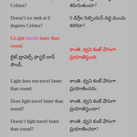
Celsius?
కరుగుతుందా?
Doesn’t ice melt at 0
0 డిగ్రీల సెల్సియస్ వద్ద మంచు
degrees Celsius?
కరగదా?
6.Light
travels
faster than
sound.
కాంతి, ధ్వని కంటే వేగంగా
లైట్ ట్రావెల్స్ ఫాస్టర్ దాన్
ప్రయాణిస్తుంది.
సౌండ్.
Light does not travel faster
కాంతి, ధ్వని కంటే వేగంగా
than sound.
ప్రయాణించదు.
Does light travel faster than
కాంతి, ధ్వని కంటే వేగంగా
sound?
ప్రయాణిస్తుందా?
Doesn’t light travel faster
కాంతి, ధ్వని కంటే వేగంగా
than sound?
ప్రయాణించదా?