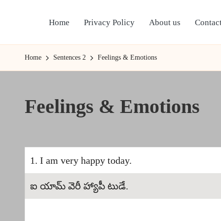
Home
Privacy Policy
About us
Contact
Skip
to
content
Home
Sentences 2
Feelings & Emotions
Feelings & Emotions
1. I am very happy today.
ఐ యామ్ వెరీ హ్యాపీ టుడే.