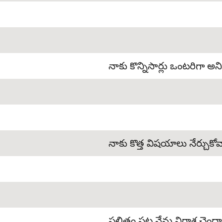
నాకు కొన్నిసార్లు ఒంటరిగా అనిప
నాకు కొత్త విషయాలు నేర్చుకోవ
ఫలితం పట్ల నేను నిరాశ చెంద