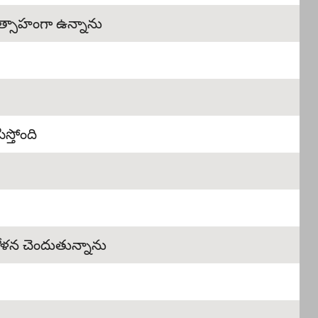
ఉత్సాహంగా ఉన్నాను
్తోంది
దోళన చెందుతున్నాను