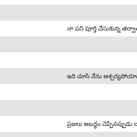
నా పని పూర్తి చేసుకున్న తర్వాత
ఇది చూసి నేను ఆశ్చర్యపోయా
ప్రజలు అబద్ధం చెప్పినప్పుడు న