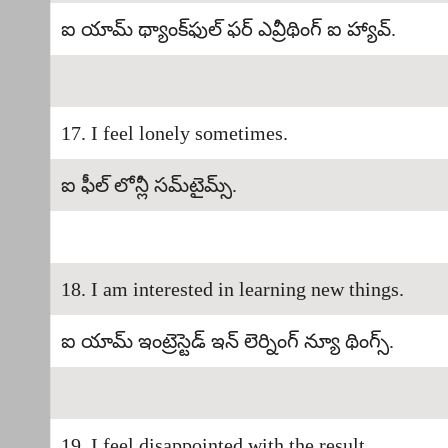
ఐ యామ్ థ్యాంక్‌ఫుల్ ఫర్ ఎవ్రీథింగ్ ఐ హ్యావ్.
17. I feel lonely sometimes.
ఐ ఫీల్ లోన్లీ సమ్‌టైమ్స్.
18. I am interested in learning new things.
ఐ యామ్ ఇంట్రెస్టెడ్ ఇన్ లెర్నింగ్ న్యూ థింగ్స్.
19. I feel disappointed with the result.