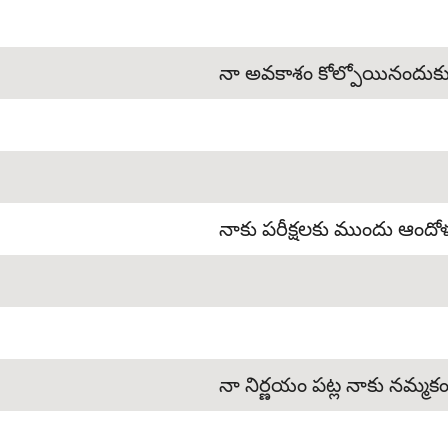
నా అవకాశం కోల్పోయినందుకు
నాకు పరీక్షలకు ముందు ఆందోళ
నా నిర్ణయం పట్ల నాకు నమ్మక