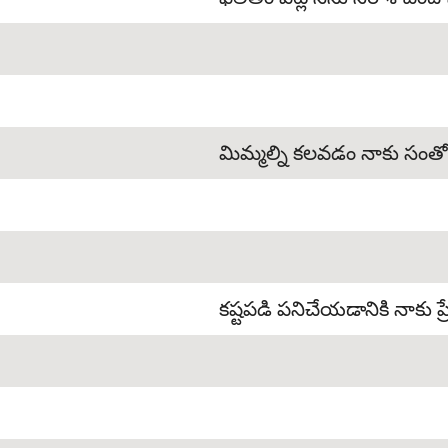
మిమ్మల్ని కలవడం నాకు సంత
కష్టపడి పనిచేయడానికి నాకు ప