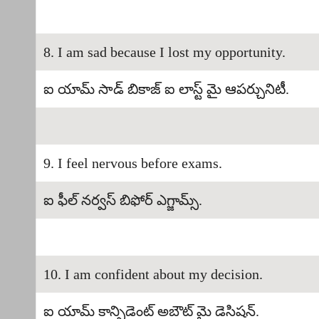
8. I am sad because I lost my opportunity.
ఐ యామ్ సాడ్ బికాజ్ ఐ లాస్ట్ మై ఆపర్చునిటీ.
9. I feel nervous before exams.
ఐ ఫీల్ నర్వస్ బిఫోర్ ఎగ్జామ్స్.
10. I am confident about my decision.
ఐ యామ్ కాన్ఫిడెంట్ అబౌట్ మై డెసిషన్.