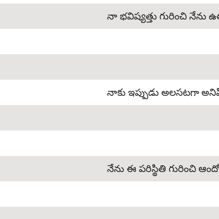
నా భవిష్యత్తు గురించి నేను 
నాకు ఇప్పుడు అలసటగా అనిపిస
నేను ఈ పరిస్థితి గురించి ఆం