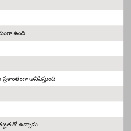
యంగా ఉంది
 ప్రశాంతంగా అనిపిస్తుంది
ృతజ్ఞతతో ఉన్నాను