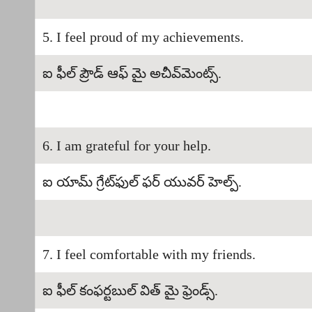
5. I feel proud of my achievements.
ఐ ఫీల్ ప్రౌడ్ ఆఫ్ మై అచీవ్‌మెంట్స్.
6. I am grateful for your help.
ఐ యామ్ గ్రేట్‌ఫుల్ ఫర్ యువర్ హెల్ప్.
7. I feel comfortable with my friends.
ఐ ఫీల్ కంఫర్టబుల్ విత్ మై ఫ్రెండ్స్.