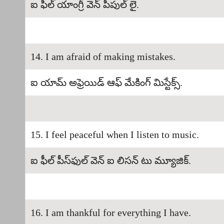
ఐ ఫీల్ యాంగ్రీ వెన్ పీపుల్ లై.
14. I am afraid of making mistakes.
ఐ యామ్ అఫ్రెయిడ్ ఆఫ్ మేకింగ్ మిస్టేక్స్.
15. I feel peaceful when I listen to music.
ఐ ఫీల్ పీస్‌ఫుల్ వెన్ ఐ లిసన్ టు మ్యూజిక్.
16. I am thankful for everything I have.