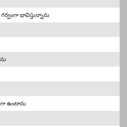
ర్వంగా భావిస్తున్నాను
డను
యంగా ఉంటాను