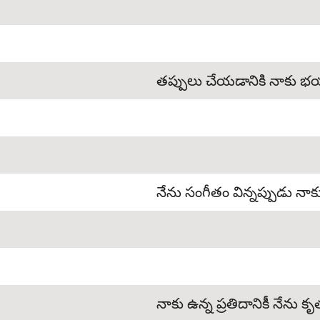
తప్పులు చేయడానికి నాకు భ
నేను సంగీతం విన్నప్పుడు నాకు
నాకు ఉన్న ప్రతిదానికీ నేను క