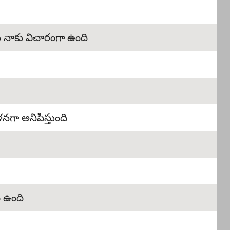
 నాకు విచారంగా ఉంది
నగా అనిపిస్తుంది
ం ఉంది