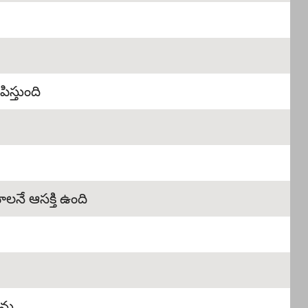
ిస్తుంది
ాలనే ఆసక్తి ఉంది
ాను