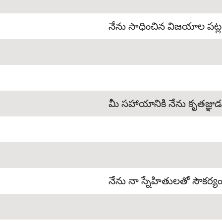
నేను సాధించిన విజయాల పట్ల గ
మీ సహాయానికి నేను కృతజ్ఞు
నేను నా స్నేహితులతో సౌకర్