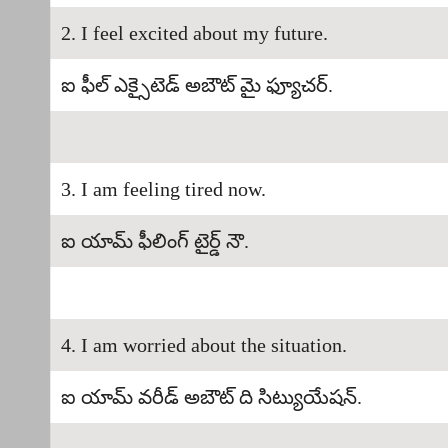
2. I feel excited about my future.
ఐ ఫీల్ ఎక్సైటెడ్ అబౌట్ మై ఫ్యూచర్.
3. I am feeling tired now.
ఐ యామ్ ఫీలింగ్ టైర్డ్ నౌ.
4. I am worried about the situation.
ఐ యామ్ వరీడ్ అబౌట్ ది సిట్యుయేషన్.