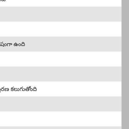
ోషంగా ఉంది
్రేరణ కలుగుతోంది