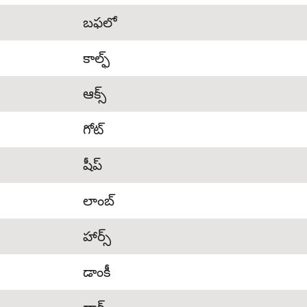
బఫలో
కాల్ఫ్
ఆక్స్
గోట్
షీప్
లాంబ్
హార్స్
డాంకీ