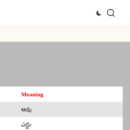
Meaning
ఆవు
ఎద్దు