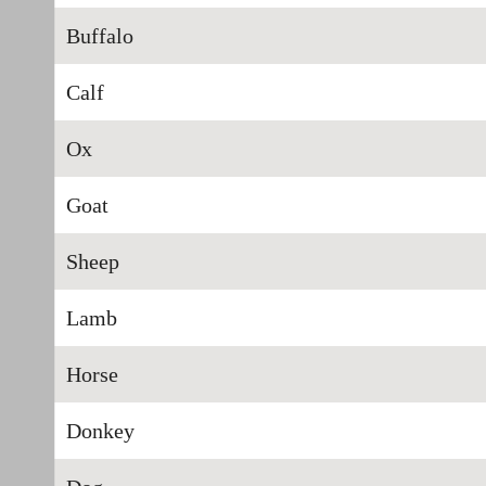
Buffalo
Calf
Ox
Goat
Sheep
Lamb
Horse
Donkey