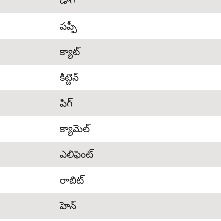
డాగ్
పప్పీ
క్యాట్
కిట్టెన్
పిగ్
క్యామెల్
ఎలిఫెంట్
రాబిట్
హెన్