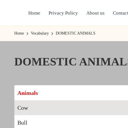
Home
Privacy Policy
About us
Contact
Skip
to
content
Home
Vocabulary
DOMESTIC ANIMALS
DOMESTIC ANIMAL
Animals
Cow
Bull