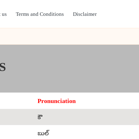
 us
Terms and Conditions
Disclaimer
S
Pronunciation
కౌ
బుల్