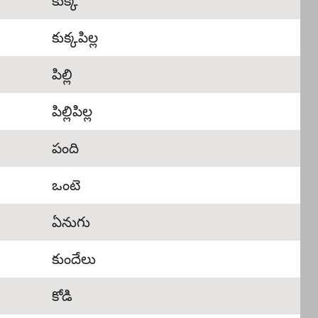
కుక్క
కుక్కపిల్ల
పిల్లి
పిల్లిపిల్ల
పంది
ఒంటె
ఏనుగు
కుందేలు
కోడి