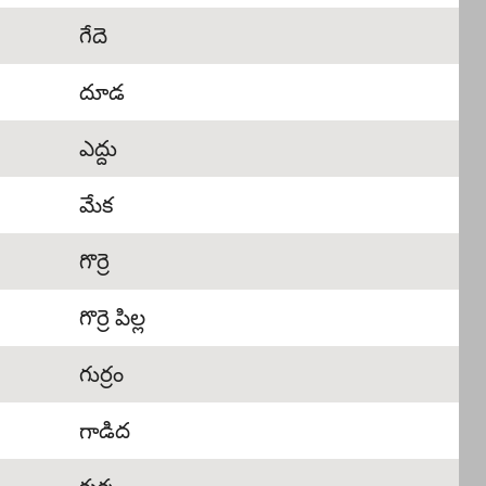
గేదె
దూడ
ఎద్దు
మేక
గొర్రె
గొర్రె పిల్ల
గుర్రం
గాడిద