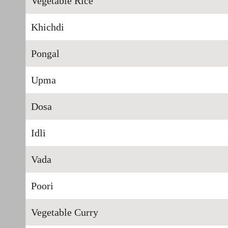
Vegetable Rice
Khichdi
Pongal
Upma
Dosa
Idli
Vada
Poori
Vegetable Curry