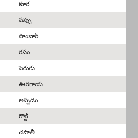
కూర
పప్పు
సాంబార్
రసం
పెరుగు
ఊరగాయ
అప్పడం
రొట్టి
చపాతీ