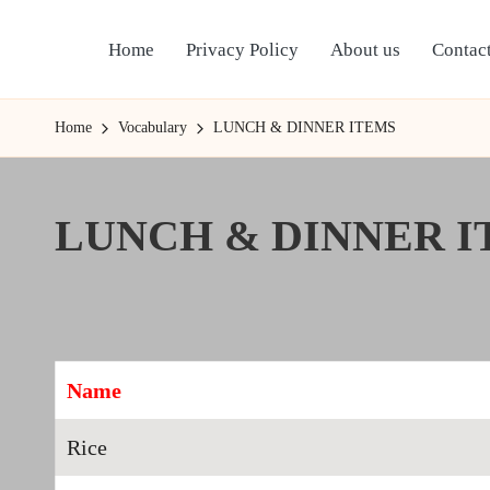
Home
Privacy Policy
About us
Contact
Skip
to
content
Home
Vocabulary
LUNCH & DINNER ITEMS
LUNCH & DINNER I
Name
Rice