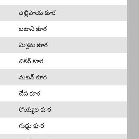
ఉల్లిపాయ కూర
బటానీ కూర
మిశ్రమ కూర
చికెన్ కూర
మటన్ కూర
చేప కూర
రొయ్యల కూర
గుడ్డు కూర