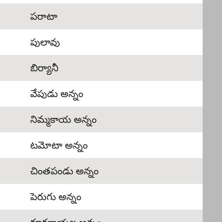
పరాటా
పులావు
బిర్యానీ
వేపుడు అన్నం
నిమ్మకాయ అన్నం
టమోటా అన్నం
చింతపండు అన్నం
పెరుగు అన్నం