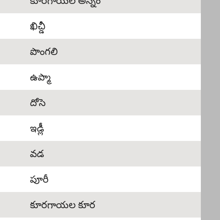
కూరగాయల అన్నం
ఖిచ్డీ
పొంగలి
ఉప్మా
దోసె
ఇడ్లీ
వడ
పూరీ
కూరగాయల కూర