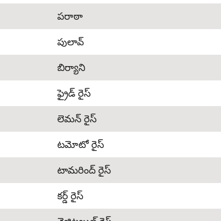
పరాఠా
పులావ్
బిర్యాని
ఫ్రైడ్ రైస్
లెమన్ రైస్
టమోటో రైస్
టామరింద్ రైస్
కర్డ్ రైస్