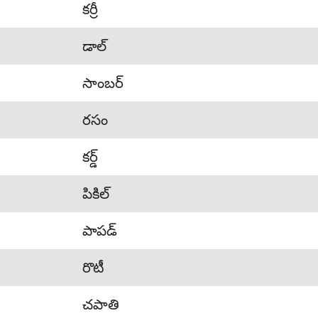
కర్రీ
డాల్
సాంబర్
రసం
కర్డ్
పికిల్
పాపడ్
రొటీ
చపాతి