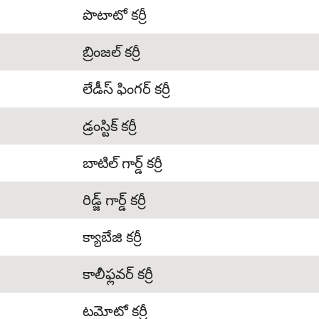
పొటాటో కర్రీ
బ్రింజల్ కర్రీ
లేడీస్ ఫింగర్ కర్రీ
డ్రంస్టిక్ కర్రీ
బాటిల్ గార్డ్ కర్రీ
రిడ్జ్ గార్డ్ కర్రీ
క్యాబేజి కర్రీ
కాలీఫ్లవర్ కర్రీ
టమోటో కర్రీ