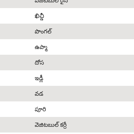
వెజిటబుల్ రైస్
ఖిచ్డీ
పొంగల్
ఉప్మా
దోస
ఇడ్లీ
వడ
పూరి
వెజిటబుల్ కర్రీ