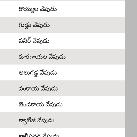
రొయ్యల వేపుడు
గుడ్డు వేపుడు
పనీర్ వేపుడు
కూరగాయల వేపుడు
ఆలుగడ్డ వేపుడు
వంకాయ వేపుడు
బెండకాయ వేపుడు
క్యాబేజి వేపుడు
కాలీఫ్లవర్ వేపుడు