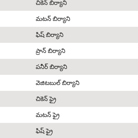
చికెన్ బిర్యాని
మటన్ బిర్యాని
ఫిష్ బిర్యాని
ప్రాన్ బిర్యాని
పనీర్ బిర్యాని
వెజిటబుల్ బిర్యాని
చికెన్ ఫ్రై
మటన్ ఫ్రై
ఫిష్ ఫ్రై