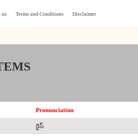
 us
Terms and Conditions
Disclaimer
TEMS
Pronunciation
రైస్