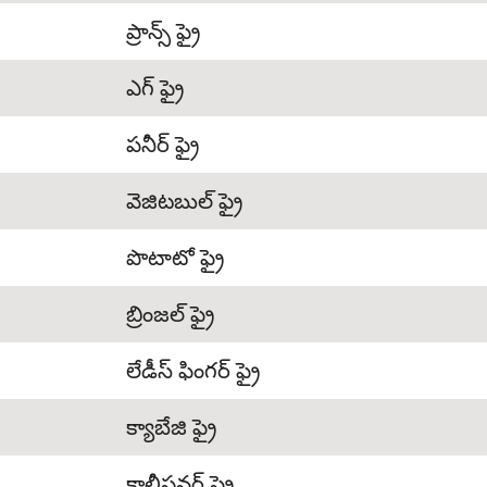
ప్రాన్స్ ఫ్రై
ఎగ్ ఫ్రై
పనీర్ ఫ్రై
వెజిటబుల్ ఫ్రై
పొటాటో ఫ్రై
బ్రింజల్ ఫ్రై
లేడీస్ ఫింగర్ ఫ్రై
క్యాబేజి ఫ్రై
కాలీఫ్లవర్ ఫ్రై