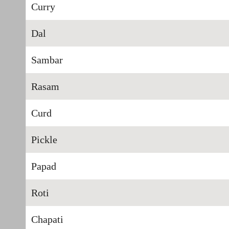
Curry
Dal
Sambar
Rasam
Curd
Pickle
Papad
Roti
Chapati