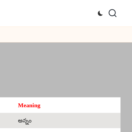
Meaning
అన్నం