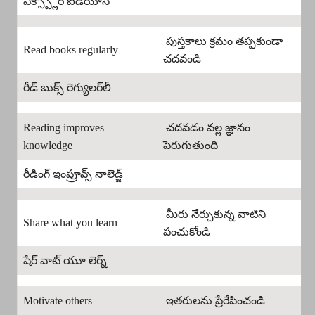
ఎక్స్ప్లోర్ ఐడియాస్
పుస్తకాలు క్రమం తప్పకుండా
Read books regularly
చదవండి
రీడ్ బుక్స్ రెగ్యులర్‌లీ
Reading improves
చదవడం వల్ల జ్ఞానం
knowledge
పెరుగుతుంది
రీడింగ్ ఇంప్రూవ్స్ నాలెడ్జ్
మీరు నేర్చుకున్న వాటిని
Share what you learn
పంచుకోండి
షేర్ వాట్ యూ లెర్న్
Motivate others
ఇతరులను ప్రేరేపించండి