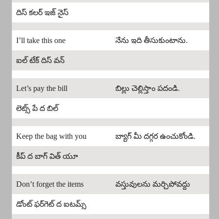
దిస్ కలర్ ఇజ్ నైస్
I’ll take this one
నేను ఇది తీసుకుంటాను.
ఐల్ టేక్ దిస్ వన్
Let’s pay the bill
బిల్లు చెల్లిస్తాం పదండి.
లెట్స్ పే ద బిల్
Keep the bag with you
బ్యాగ్ మీ దగ్గర ఉంచుకోండి.
కీప్ ద బాగ్ విత్ యూ
Don’t forget the items
వస్తువులను మర్చిపోవద్దు
డోంట్ ఫర్‌గెట్ ద ఐటమ్స్