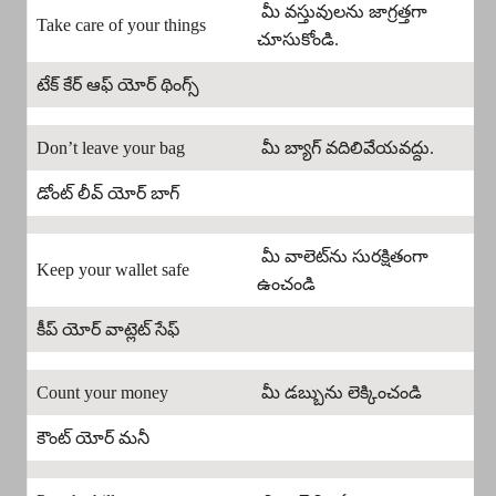
మీ వస్తువులను జాగ్రత్తగా
Take care of your things
చూసుకోండి.
టేక్ కేర్ ఆఫ్ యోర్ థింగ్స్
Don’t leave your bag
మీ బ్యాగ్ వదిలివేయవద్దు.
డోంట్ లీవ్ యోర్ బాగ్
మీ వాలెట్‌ను సురక్షితంగా
Keep your wallet safe
ఉంచండి
కీప్ యోర్ వాట్లెట్ సేఫ్
Count your money
మీ డబ్బును లెక్కించండి
కౌంట్ యోర్ మనీ