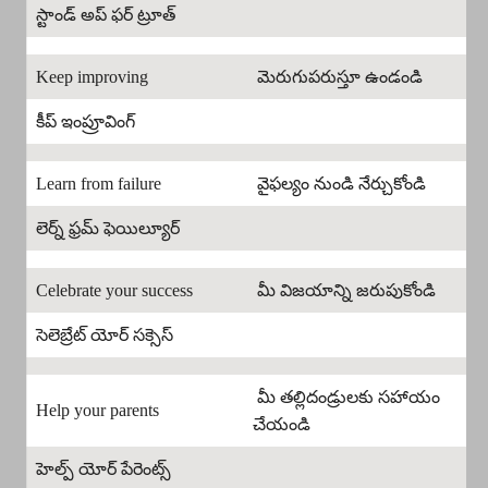
స్టాండ్ అప్ ఫర్ ట్రూత్
Keep improving
మెరుగుపరుస్తూ ఉండండి
కీప్ ఇంప్రూవింగ్
Learn from failure
వైఫల్యం నుండి నేర్చుకోండి
లెర్న్ ఫ్రమ్ ఫెయిల్యూర్
Celebrate your success
మీ విజయాన్ని జరుపుకోండి
సెలెబ్రేట్ యోర్ సక్సెస్
మీ తల్లిదండ్రులకు సహాయం
Help your parents
చేయండి
హెల్ప్ యోర్ పేరెంట్స్