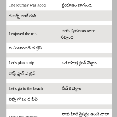
The journey was good
ప్రయాణం బాగుంది.
ద జర్నీ వాజ్ గుడ్
నాకు ప్రయాణం బాగా
I enjoyed the trip
నచ్చింది.
ఐ ఎంజాయిడ్ ద ట్రిప్
Let’s plan a trip
ఒక యాత్ర ప్లాన్ చేద్దాం
లెట్స్ ప్లాన్ ఎ ట్రిప్
Let’s go to the beach
బీచ్ కి వెళ్దాం
లెట్స్ గో టు ద బీచ్
నాకు హిల్ స్టేషన్లు అంటే చాలా