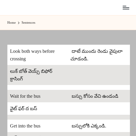
Skip
to
Home
Sentences
content
Look both ways before
దాటే ముందు రెండు వైపులా
crossing
చూడండి.
లుక్ బోత్ వెయ్స్ బిఫోర్
క్రాసింగ్
Wait for the bus
బస్సు కోసం వేచి ఉండండి
వైట్ ఫర్ ద బస్
Get into the bus
బస్సులోకి ఎక్కండి.