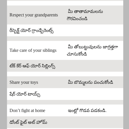
మీ తాతామామలను
Respect your grandparents
గౌరవించండి
రీస్పెక్ట్ యోర్ గ్రాండ్పేరెంట్స్
మీ తోబుట్టువులను జాగ్రత్తగా
Take care of your siblings
చూసుకోండి
టేక్ కేర్ ఆఫ్ యోర్ సిబ్లింగ్స్
Share your toys
మీ బొమ్మలను పంచుకోండి
షేర్ యోర్ టాయ్స్
Don’t fight at home
ఇంట్లో గొడవ పడకండి.
డోంట్ ఫైట్ అట్ హోమ్