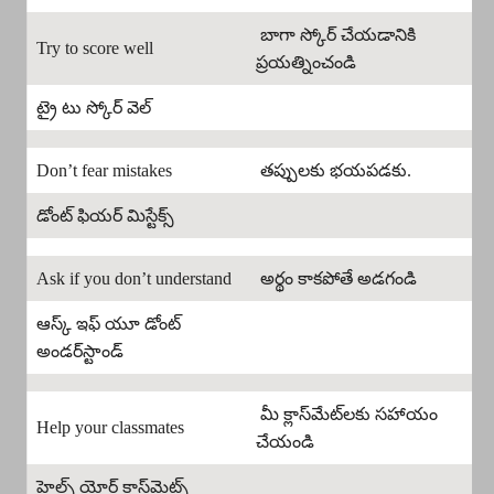
బాగా స్కోర్ చేయడానికి
Try to score well
ప్రయత్నించండి
ట్రై టు స్కోర్ వెల్
Don’t fear mistakes
తప్పులకు భయపడకు.
డోంట్ ఫియర్ మిస్టేక్స్
Ask if you don’t understand
అర్థం కాకపోతే అడగండి
ఆస్క్ ఇఫ్ యూ డోంట్
అండర్‌స్టాండ్
మీ క్లాస్‌మేట్‌లకు సహాయం
Help your classmates
చేయండి
హెల్ప్ యోర్ క్లాస్‌మెట్స్