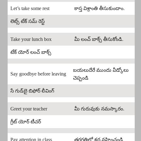
Let’s take some rest
కాస్త విశ్రాంతి తీసుకుందాం.
లెట్స్ టేక్ సమ్ రెస్ట్
Take your lunch box
మీ లంచ్ బాక్స్ తీసుకోండి.
టేక్ యోర్ లంచ్ బాక్స్
బయలుదేరే ముందు వీడ్కోలు
Say goodbye before leaving
చెప్పండి
సే గుడ్‌బై బిఫోర్ లీవింగ్
Greet your teacher
మీ గురువుకు నమస్కారం.
గ్రీట్ యోర్ టీచర్
Pay attention in class
తరగతిలో శ్రద్ధ వహించండి