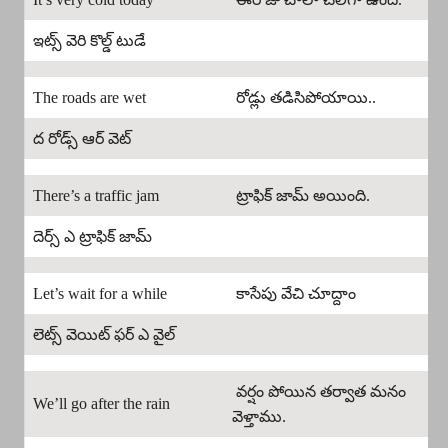
ఇట్స్ వెరి కొల్డ్ టుడే
The roads are wet
రోడ్లు తడిసిపోయాయి..
ద రోడ్స్ ఆర్ వెట్
There’s a traffic jam
ట్రాఫిక్ జామ్ అయింది.
దెర్స్ ఎ ట్రాఫిక్ జామ్
Let’s wait for a while
కాసేపు వేచి చూద్దాం
లెట్స్ వెయిట్ ఫర్ ఎ వైల్
వర్షం పోయిన తర్వాత మనం
We’ll go after the rain
వెళ్తాము.