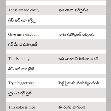
These are too costly
ఇవి చాలా ఖరీదైనవి
దీస్ ఆర్ టూ కోస్ట్లీ
Give me a discount
నాకు డిస్కౌంట్ ఇవ్వండి
గివ్ మీ ఎ డిస్కౌంట్
This is too tight
ఇది చాలా బిగుతుగా ఉంది
దిస్ ఇజ్ టూ టైట్
Try a bigger size
పెద్ద సైజును ప్రయత్నించండి
ట్రై ఎ బిగ్గర్ సైజ్
This color is nice
ఈ రంగు బాగుంది