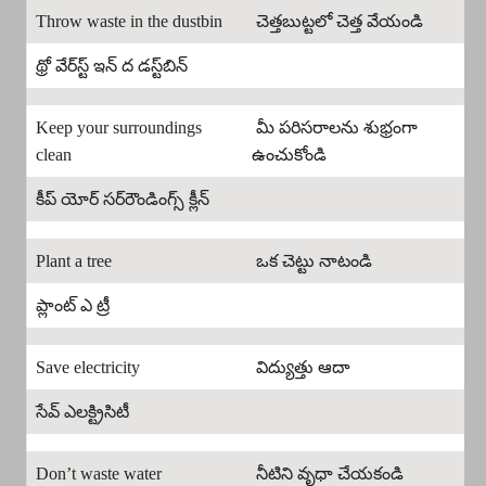
Throw waste in the dustbin
చెత్తబుట్టలో చెత్త వేయండి
థ్రో వేర్‌స్ట్ ఇన్ ద డస్ట్‌బిన్
Keep your surroundings
మీ పరిసరాలను శుభ్రంగా
clean
ఉంచుకోండి
కీప్ యోర్ సర్‌రౌండింగ్స్ క్లీన్
Plant a tree
ఒక చెట్టు నాటండి
ప్లాంట్ ఎ ట్రీ
Save electricity
విద్యుత్తు ఆదా
సేవ్ ఎలక్ట్రిసిటీ
Don’t waste water
నీటిని వృధా చేయకండి