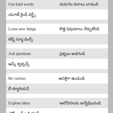
Use kind words
దయగల పదాలు వాడండి
యూజ్ కైండ్ వర్డ్స్
Learn new things
కొత్త విషయాలు నేర్చుకోండి
లెర్న్ న్యూ థింగ్స్
Ask questions
ప్రశ్నలు అడగండి
ఆస్క్ క్వశ్చన్స్
Be curious
ఆసక్తిగా ఉండండి
బీ క్యూరియస్
Explore ideas
ఆలోచనలను అన్వేషించండి