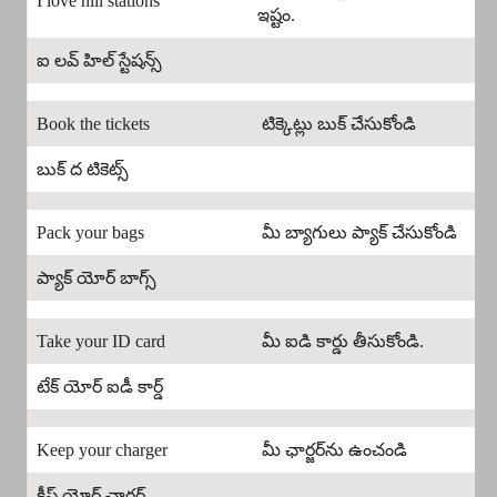
I love hill stations
ఇష్టం.
ఐ లవ్ హిల్ స్టేషన్స్
Book the tickets
టిక్కెట్లు బుక్ చేసుకోండి
బుక్ ద టికెట్స్
Pack your bags
మీ బ్యాగులు ప్యాక్ చేసుకోండి
ప్యాక్ యోర్ బాగ్స్
Take your ID card
మీ ఐడి కార్డు తీసుకోండి.
టేక్ యోర్ ఐడీ కార్డ్
Keep your charger
మీ ఛార్జర్‌ను ఉంచండి
కీప్ యోర్ ఛార్జర్