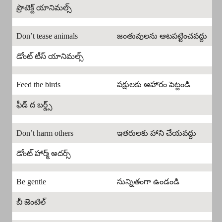
ప్రొటెక్ట్ యానిమల్స్
Don’t tease animals
జంతువులను ఆటపట్టించవద్దు
డోంట్ టీస్ యానిమల్స్
Feed the birds
పక్షులకు ఆహారం పెట్టండి
ఫీడ్ ద బర్డ్స్
Don’t harm others
ఇతరులకు హాని చేయవద్దు
డోంట్ హార్మ్ అదర్స్
Be gentle
సున్నితంగా ఉండండి
బీ జెంటిల్