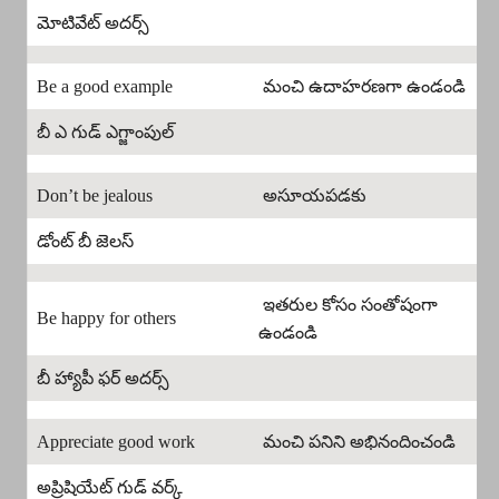
మోటివేట్ అదర్స్
Be a good example
మంచి ఉదాహరణగా ఉండండి
బీ ఎ గుడ్ ఎగ్జాంపుల్
Don’t be jealous
అసూయపడకు
డోంట్ బీ జెలస్
ఇతరుల కోసం సంతోషంగా
Be happy for others
ఉండండి
బీ హ్యాపీ ఫర్ అదర్స్
Appreciate good work
మంచి పనిని అభినందించండి
అప్రిషియేట్ గుడ్ వర్క్