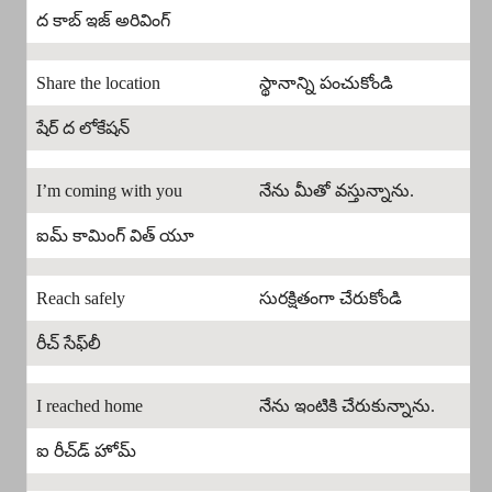
ద కాబ్ ఇజ్ అరివింగ్
Share the location
స్థానాన్ని పంచుకోండి
షేర్ ద లోకేషన్
I’m coming with you
నేను మీతో వస్తున్నాను.
ఐమ్ కామింగ్ విత్ యూ
Reach safely
సురక్షితంగా చేరుకోండి
రీచ్ సేఫ్‌లీ
I reached home
నేను ఇంటికి చేరుకున్నాను.
ఐ రీచ్‌డ్ హోమ్