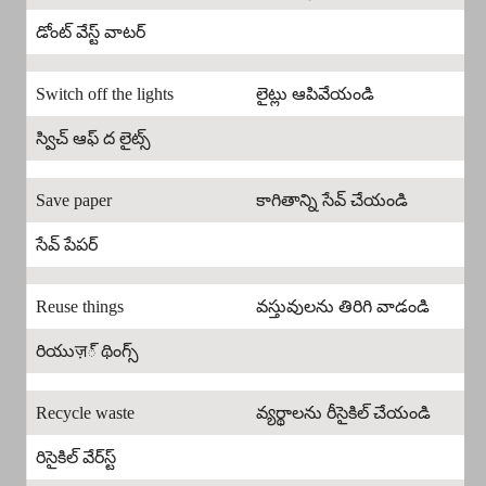
డోంట్ వేస్ట్ వాటర్
Switch off the lights
లైట్లు ఆపివేయండి
స్విచ్ ఆఫ్ ద లైట్స్
Save paper
కాగితాన్ని సేవ్ చేయండి
సేవ్ పేపర్
Reuse things
వస్తువులను తిరిగి వాడండి
రియుज़్ థింగ్స్
Recycle waste
వ్యర్థాలను రీసైకిల్ చేయండి
రిసైకిల్ వేర్‌స్ట్