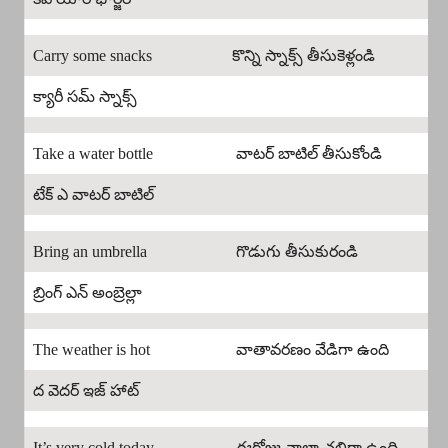
Carry some snacks
కొన్ని స్నాక్స్ తీసుకెళ్లండి
క్యారీ సమ్ స్నాక్స్
Take a water bottle
వాటర్ బాటిల్ తీసుకోండి
టేక్ ఎ వాటర్ బాటిల్
Bring an umbrella
గొడుగు తీసుకురండి
బ్రింగ్ ఎన్ అంబ్రెల్లా
The weather is hot
వాతావరణం వేడిగా ఉంది
ద వెదర్ ఇజ్ హాట్
It’s very cold today
ఈరోజు చాలా చలిగా ఉంది.