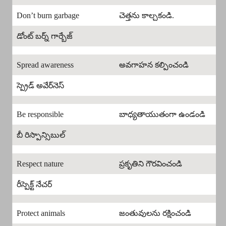
Don’t burn garbage
చెత్తను కాల్చకండి.
డోంట్ బర్న్ గార్బేజ్
Spread awareness
అవగాహన కల్పించండి
స్ప్రెడ్ అవేర్‌నెస్
Be responsible
బాధ్యతాయుతంగా ఉండండి
బీ రిస్పాన్సిబుల్
Respect nature
ప్రకృతిని గౌరవించండి
రీస్పెక్ట్ నేచర్
Protect animals
జంతువులను రక్షించండి