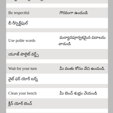
Be respectful
గౌరవంగా ఉండండి
బీ రీస్పెక్ట్‌ఫుల్
మర్యాదపూర్వకమైన పదాలను
Use polite words
వాడండి
యూజ్ పొలైట్ వర్డ్స్
Wait for your turn
మీ వంతు కోసం వేచి ఉండండి.
వైట్ ఫర్ యోర్ టర్న్
Clean your bench
మీ బెంచ్ శుభ్రం చేయండి
క్లీన్ యోర్ బెంచ్