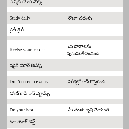
సబ్మిట్ యోర్ నోట్స్
Study daily
రోజూ చదువు
స్టడీ డైలీ
మీ పాఠాలను
Revise your lessons
పునఃపరిశీలించండి
రివైస్ యోర్ లెసన్స్
Don’t copy in exams
పరీక్షల్లో కాపీ కొట్టకండి..
డోంట్ కాపీ ఇన్ ఎగ్జామ్స్
Do your best
మీ వంతు కృషి చేయండి
డూ యోర్ బెస్ట్