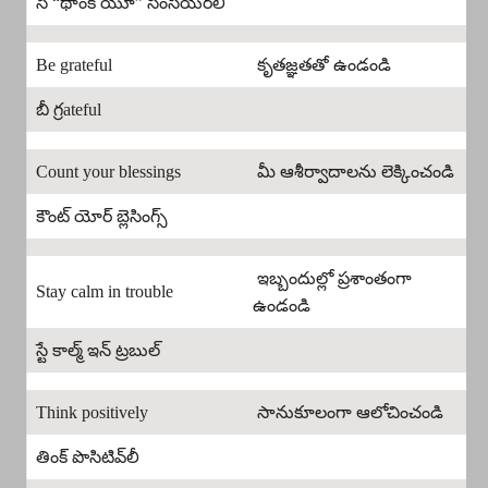
సే “థాంక్ యూ” సింసియర్‌లీ
Be grateful
కృతజ్ఞతతో ఉండండి
బీ గ్రateful
Count your blessings
మీ ఆశీర్వాదాలను లెక్కించండి
కౌంట్ యోర్ బ్లెసింగ్స్
ఇబ్బందుల్లో ప్రశాంతంగా
Stay calm in trouble
ఉండండి
స్టే కాల్మ్ ఇన్ ట్రబుల్
Think positively
సానుకూలంగా ఆలోచించండి
తింక్ పొసిటివ్‌లీ