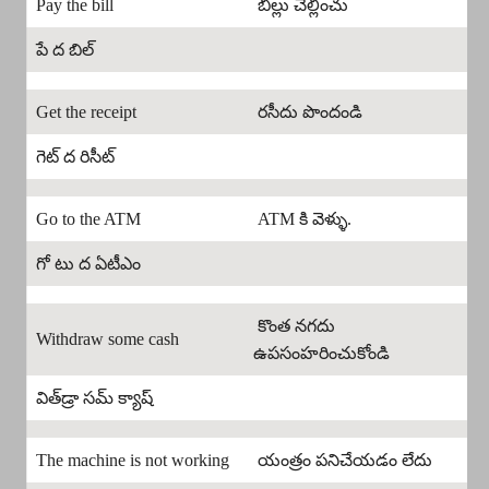
Pay the bill
బిల్లు చెల్లించు
పే ద బిల్
Get the receipt
రసీదు పొందండి
గెట్ ద రిసీట్
Go to the ATM
ATM కి వెళ్ళు.
గో టు ద ఏటీఎం
కొంత నగదు
Withdraw some cash
ఉపసంహరించుకోండి
విత్‌డ్రా సమ్ క్యాష్
The machine is not working
యంత్రం పనిచేయడం లేదు