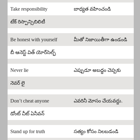
Take responsibility
బాధ్యత వహించండి
టేక్ రిస్పాన్సిబిలిటీ
Be honest with yourself
మీతో నిజాయితీగా ఉండండి
బీ ఆనెస్ట్ విత్ యోర్‌సెల్ఫ్
Never lie
ఎప్పుడూ అబద్ధం చెప్పకు
నెవర్ లై
Don’t cheat anyone
ఎవరినీ మోసం చేయవద్దు.
డోంట్ చీట్ ఏనీవన్
Stand up for truth
సత్యం కోసం నిలబడండి