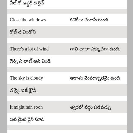
వీల్ గో ఆఫ్టర్ ద రైన్
Close the windows
కిటికీలు మూసేయండి
క్లోజ్ ద విండోస్
There’s a lot of wind
గాలి చాలా ఎక్కువగా ఉంది.
దెర్స్ ఎ లాట్ ఆఫ్ విండ్
The sky is cloudy
ఆకాశం మేఘావృతమై ఉంది
ద స్కై ఇజ్ క్లౌడీ
It might rain soon
త్వరలో వర్షం పడవచ్చు
ఇట్ మైట్ రైన్ సూన్