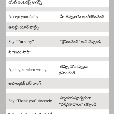
డోంట్ ఇంటరప్ట్ అదర్స్
Accept your faults
మీ తప్పులను అంగీకరించండి
అసెప్టు యోర్ ఫాల్ట్స్
Say “I’m sorry”
“క్షమించండి” అని చెప్పండి
సే “ఐమ్ సారీ”
తప్పు చేసినప్పుడు
Apologize when wrong
క్షమించండి.
అపాలజైజ్ వెన్ రాంగ్
హృదయపూర్వకంగా
Say “Thank you” sincerely
“ధన్యవాదాలు” చెప్పండి