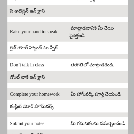
పే అటెన్షన్ ఇన్ క్లాస్
మాట్లాడటానికి మీ చేయి
Raise your hand to speak
పైకెత్తండి
రైజ్ యోర్ హ్యాండ్ టు స్పీక్
Don’t talk in class
తరగతిలో మాట్లాడకండి.
డోంట్ టాక్ ఇన్ క్లాస్
Complete your homework
మీ హోంవర్క్ పూర్తి చేయండి
కంప్లీట్ యోర్ హోమ్‌వర్క్
Submit your notes
మీ గమనికలను సమర్పించండి