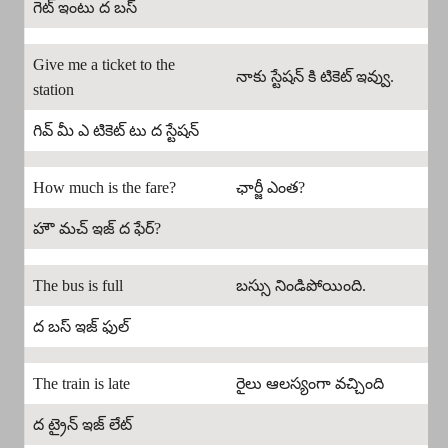
గెట్ ఇంటు ద బస్
Give me a ticket to the
నాకు స్టేషన్ కి టికెట్ ఇవ్వు.
station
గివ్ మీ ఎ టికెట్ టు ద స్టేషన్
How much is the fare?
ఛార్జీ ఎంత?
హౌ మచ్ ఇజ్ ద ఫేర్?
The bus is full
బస్సు నిండిపోయింది.
ద బస్ ఇజ్ ఫుల్
The train is late
రైలు ఆలస్యంగా వచ్చింది
ద ట్రైన్ ఇజ్ లేట్