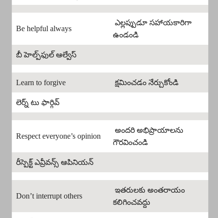
ఎల్లప్పుడూ సహాయకారిగా
Be helpful always
ఉండండి
బీ హెల్ప్‌ఫుల్ ఆల్వేస్
Learn to forgive
క్షమించడం నేర్చుకోండి
లెర్న్ టు ఫార్గివ్
అందరి అభిప్రాయాలను
Respect everyone’s opinion
గౌరవించండి
రీస్పెక్ట్ ఎవ్రీవన్స్ ఆపినియన్
ఇతరులకు అంతరాయం
Don’t interrupt others
కలిగించవద్దు