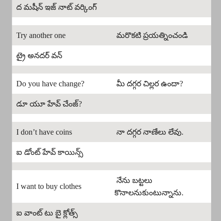
ద మషీన్ ఇజ్ నాట్ వర్కింగ్
Try another one
మరొకటి ప్రయత్నించండి
ట్రై అనదర్ వన్
Do you have change?
మీ దగ్గర చిల్లర ఉందా?
డూ యూ హేవ్ చేంజ్?
I don’t have coins
నా దగ్గర నాణేలు లేవు.
ఐ డోంట్ హేవ్ కాయిన్స్
నేను బట్టలు
I want to buy clothes
కొనాలనుకుంటున్నాను.
ఐ వాంట్ టు బై క్లోత్స్