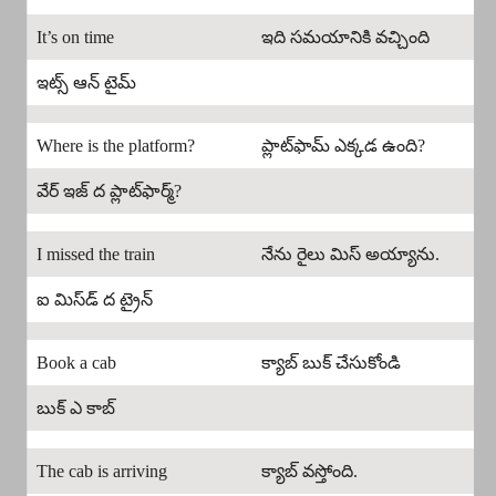
It’s on time
ఇది సమయానికి వచ్చింది
ఇట్స్ ఆన్ టైమ్
Where is the platform?
ప్లాట్‌ఫామ్ ఎక్కడ ఉంది?
వేర్ ఇజ్ ద ప్లాట్‌ఫార్మ్?
I missed the train
నేను రైలు మిస్ అయ్యాను.
ఐ మిస్‌డ్ ద ట్రైన్
Book a cab
క్యాబ్ బుక్ చేసుకోండి
బుక్ ఎ కాబ్
The cab is arriving
క్యాబ్ వస్తోంది.