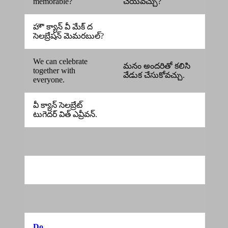
memorable?
చేయవచ్చు?
హౌ క్యాన్ వీ మేక్ ద
సెలబ్రేషన్ మెమరబుల్?
We can celebrate
మనం అందరితో కలిసి
together with
వేడుక చేసుకోవచ్చు.
everyone.
వీ క్యాన్ సెలబ్రేట్
టుగెదర్ విత్ ఎవ్రీవన్.
Do