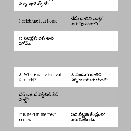
న్యూ ఇయర్స్ డే?
నేను దానిని ఇంట్లో
I celebrate it at home.
జరుపుకుంటాను.
ఐ సెలబ్రేట్ ఇట్ అట్
హోమ్.
2. Where is the festival
2. పండుగ జాతర
fair held?
ఎక్కడ జరుగుతుంది?
వేర్ ఇజ్ ద ఫెస్టివల్ ఫేర్
హెల్డ్?
It is held in the town
ఇది పట్టణ కేంద్రంలో
center.
జరుగుతుంది.