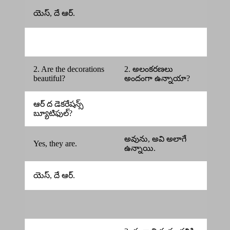
యెస్, దే ఆర్.
2. Are the decorations
2. అలంకరణలు
beautiful?
అందంగా ఉన్నాయా?
ఆర్ ద డెకరేషన్స్
బ్యూటిఫుల్?
అవును, అవి అలాగే
Yes, they are.
ఉన్నాయి.
యెస్, దే ఆర్.