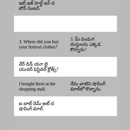
ఇట్ ఇజ్ హెల్డ్ ఇన్ ద
టౌన్ సెంటర్.
3. మీ పండుగ
3. Where did you buy
దుస్తులను ఎక్కడ
your festival clothes?
కొన్నారు?
వేర్ డిడ్ యూ బై
యువర్ ఫెస్టివల్ క్లోత్స్?
I bought them at the
నేను వాటిని షాపింగ్
shopping mall.
మాల్‌లో కొన్నాను.
ఐ బాట్ దెమ్ అట్ ద
షాపింగ్ మాల్.