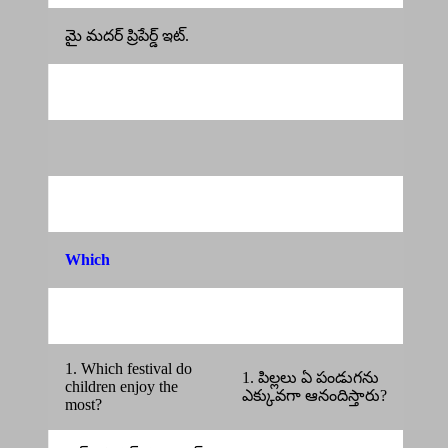
మై మదర్ ప్రిపేర్డ్ ఇట్.
Which
1. Which festival do
1. పిల్లలు ఏ పండుగను
children enjoy the
ఎక్కువగా ఆనందిస్తారు?
most?