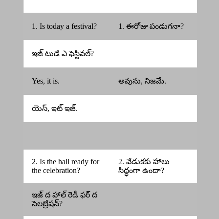
1. Is today a festival?
1. ఈరోజు పండుగనా?
ఇజ్ టుడే ఎ ఫెస్టివల్?
Yes, it is.
అవును, నిజమే.
యెస్, ఇట్ ఇజ్.
2. Is the hall ready for
2. వేడుకకు హాలు
the celebration?
సిద్ధంగా ఉందా?
ఇజ్ ద హాల్ రెడీ ఫర్ ద
సెలబ్రేషన్?