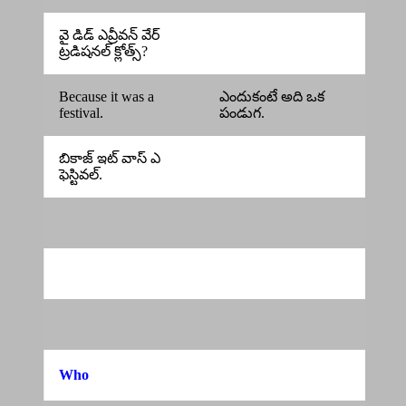
వై డిడ్ ఎవ్రీవన్ వేర్
ట్రడిషనల్ క్లోత్స్?
Because it was a
ఎందుకంటే అది ఒక
festival.
పండుగ.
బికాజ్ ఇట్ వాస్ ఎ
ఫెస్టివల్.
Who