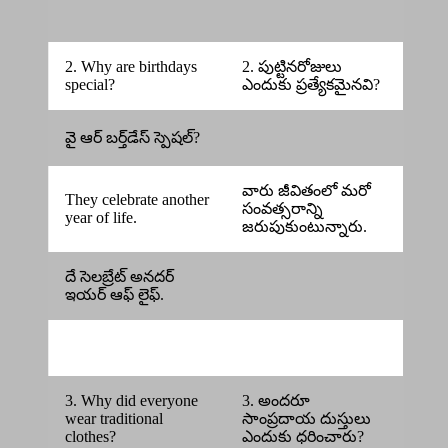
2. Why are birthdays
2. పుట్టినరోజులు
special?
ఎందుకు ప్రత్యేకమైనవి?
వై ఆర్ బర్త్‌డేస్ స్పెషల్?
వారు జీవితంలో మరో
They celebrate another
సంవత్సరాన్ని
year of life.
జరుపుకుంటున్నారు.
దే సెలబ్రేట్ అనదర్
ఇయర్ ఆఫ్ లైఫ్.
3. Why did everyone
3. అందరూ
wear traditional
సాంప్రదాయ దుస్తులు
clothes?
ఎందుకు ధరించారు?