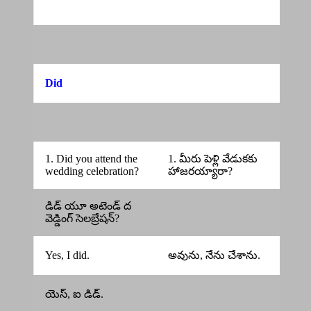
Did
1. Did you attend the
1. మీరు పెళ్లి వేడుకకు
wedding celebration?
హాజరయ్యారా?
డిడ్ యూ అటెండ్ ద
వెడ్డింగ్ సెలబ్రేషన్?
Yes, I did.
అవును, నేను చేశాను.
యెస్, ఐ డిడ్.