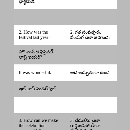
ఫ్యామిలీ.
2. How was the
2. గత సంవత్సరం
festival last year?
పండుగ ఎలా జరిగింది?
హౌ వాస్ ద ఫెస్టివల్
లాస్ట్ ఇయర్?
It was wonderful.
అది అద్భుతంగా ఉంది.
ఇట్ వాస్ వండర్‌ఫుల్.
3. How can we make
3. వేడుకను ఎలా
the celebration
గుర్తుండిపోయేలా