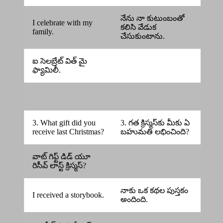
నేను నా కుటుంబంతో
I celebrate with my
కలిసి వేడుక
family.
చేసుకుంటాను.
ఐ సెలబ్రేట్ విత్ మై
ఫ్యామిలీ.
3. What gift did you
3. గత క్రిస్మస్‌కు మీకు ఏ
receive last Christmas?
బహుమతి లభించింది?
వాట్ గిఫ్ట్ డిడ్ యూ
రిసీవ్ లాస్ట్ క్రిస్మస్?
నాకు ఒక కథల పుస్తకం
I received a storybook.
అందింది.