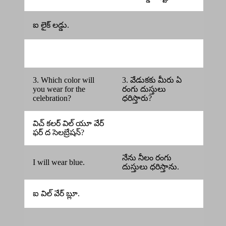
ఐ లైక్ లడ్డు.
3. Which color will
3. వేడుకకు మీరు ఏ
you wear for the
రంగు దుస్తులు
celebration?
ధరిస్తారు?
విచ్ కలర్ విల్ యూ వేర్
ఫర్ ద సెలబ్రేషన్?
నేను నీలం రంగు
I will wear blue.
దుస్తులు ధరిస్తాను.
ఐ విల్ వేర్ బ్లూ.