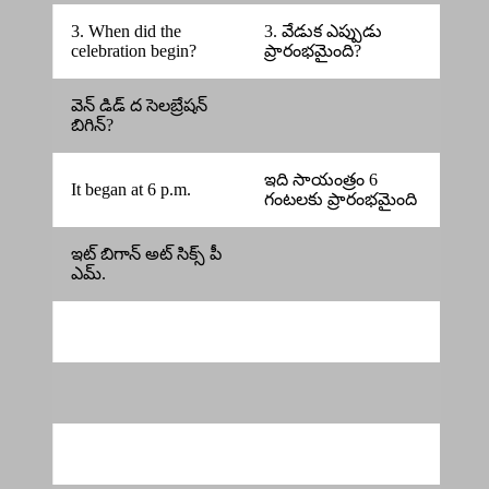
3. When did the
3. వేడుక ఎప్పుడు
celebration begin?
ప్రారంభమైంది?
వెన్ డిడ్ ద సెలబ్రేషన్
బిగిన్?
ఇది సాయంత్రం 6
It began at 6 p.m.
గంటలకు ప్రారంభమైంది
ఇట్ బిగాన్ అట్ సిక్స్ పీ
ఎమ్.