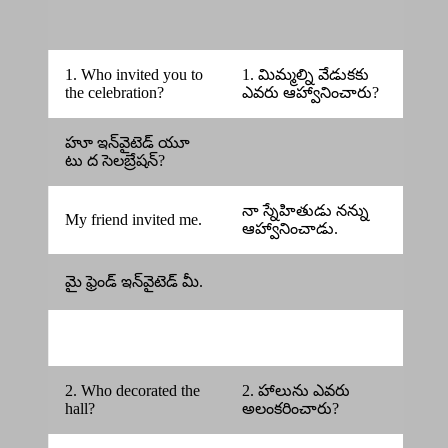
1. Who invited you to
1. మిమ్మల్ని వేడుకకు
the celebration?
ఎవరు ఆహ్వానించారు?
హూ ఇన్‌వైటెడ్ యూ
టు ద సెలబ్రేషన్?
నా స్నేహితుడు నన్ను
My friend invited me.
ఆహ్వానించాడు.
మై ఫ్రెండ్ ఇన్‌వైటెడ్ మీ.
2. Who decorated the
2. హాలును ఎవరు
hall?
అలంకరించారు?