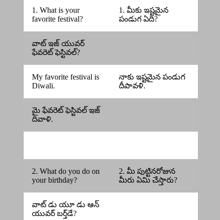
1. What is your
1. మీకు ఇష్టమైన
favorite festival?
పండుగ ఏది?
వాట్ ఇజ్ యువర్
ఫేవరెట్ ఫెస్టివల్?
My favorite festival is
నాకు ఇష్టమైన పండుగ
Diwali.
దీపావళి.
మై ఫేవరెట్ ఫెస్టివల్ ఇజ్
దివాళి.
2. What do you do on
2. మీ పుట్టినరోజున
your birthday?
మీరు ఏమి చేస్తారు?
వాట్ డు యూ డు ఆన్
యువర్ బర్త్‌డే?