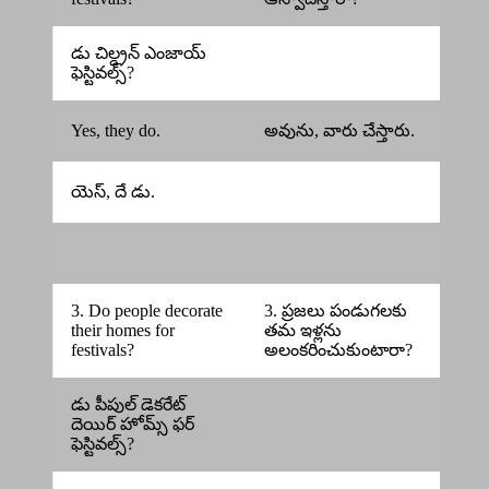
డు చిల్డ్రన్ ఎంజాయ్
ఫెస్టివల్స్?
Yes, they do.
అవును, వారు చేస్తారు.
యెస్, దే డు.
3. Do people decorate
3. ప్రజలు పండుగలకు
their homes for
తమ ఇళ్లను
festivals?
అలంకరించుకుంటారా?
డు పీపుల్ డెకరేట్
దెయిర్ హోమ్స్ ఫర్
ఫెస్టివల్స్?