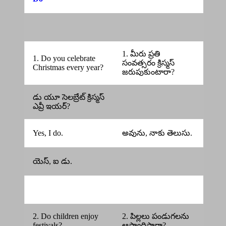
1. మీరు ప్రతి
1. Do you celebrate
సంవత్సరం క్రిస్మస్
Christmas every year?
జరుపుకుంటారా?
డు యూ సెలబ్రేట్ క్రిస్మస్
ఎవ్రీ ఇయర్?
Yes, I do.
అవును, నాకు తెలుసు.
యెస్, ఐ డు.
2. Do children enjoy
2. పిల్లలు పండుగలను
festivals?
ఆస్వాదిస్తారా?