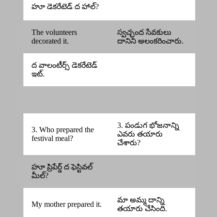
హూ డెకరేటెడ్ ద హాల్?
The volunteers
స్వచ్ఛంద సేవకులు
decorated it.
దానిని అలంకరించారు.
ద వాలంటీర్స్ డెకరేటెడ్
ఇట్.
3. పండుగ భోజనాన్ని
3. Who prepared the
ఎవరు తయారు
festival meal?
చేశారు?
హూ ప్రిపేర్డ్ ద ఫెస్టివల్
మీల్?
మా అమ్మ దాన్ని
My mother prepared it.
తయారు చేసింది.