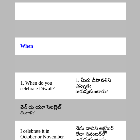
When
1. మీరు దీపావళిని
1. When do you
ఎప్పుడు
celebrate Diwali?
జరుపుకుంటారు?
వెన్ డు యూ సెలబ్రేట్
దివాళి?
నేను దానిని అక్టోబర్
I celebrate it in
లేదా నవంబర్‌లో
October or November.
జరుపుకుంటాను.