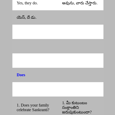
Yes, they do.
అవును, వారు చేస్తారు.
యెస్, దే డు.
Does
1. మీ కుటుంబం
1. Does your family
సంక్రాంతిని
celebrate Sankranti?
జరుపుకుంటుందా?