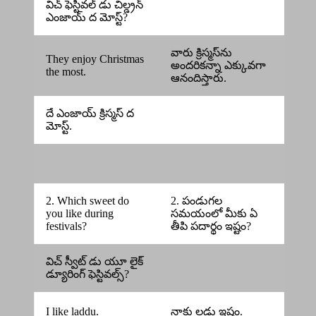
విచ్ ఫెస్టివల్ డు చిల్డ్రన్
ఎంజాయ్ ద మోస్ట్?
వారు క్రిస్మస్‌ను
They enjoy Christmas
అందరికన్నా ఎక్కువగా
the most.
ఆనందిస్తారు.
దే ఎంజాయ్ క్రిస్మస్ ద
మోస్ట్.
2. Which sweet do
2. పండుగల
you like during
సమయంలో మీకు ఏ
festivals?
తీపి పదార్థం ఇష్టం?
విచ్ స్వీట్ డు యూ లైక్
డ్యూరింగ్ ఫెస్టివల్స్?
I like laddu.
నాకు లడ్డు ఇష్టం.