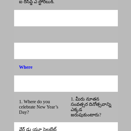
ఐ రిసీవ్డ్ ఎ స్టోరీబుక్.
Where
1. మీరు నూతన
1. Where do you
సంవత్సర దినోత్సవాన్ని
celebrate New Year’s
ఎక్కడ
Day?
జరుపుకుంటారు?
వేర్ డు యూ సెలబ్రేట్