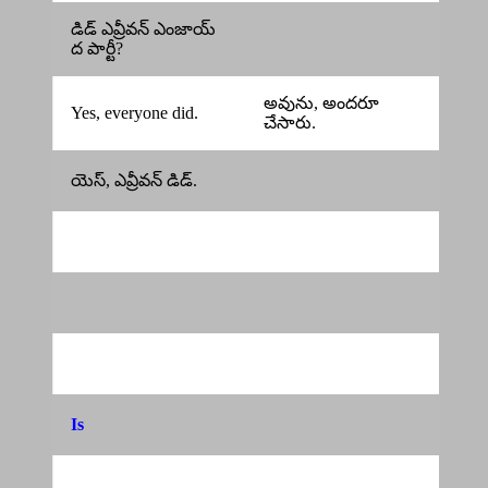
డిడ్ ఎవ్రీవన్ ఎంజాయ్
ద పార్టీ?
అవును, అందరూ
Yes, everyone did.
చేసారు.
యెస్, ఎవ్రీవన్ డిడ్.
Is