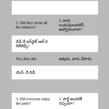
2. వారు
2. Did they invite all
బంధువులందరినీ
the relatives?
ఆహ్వానించారా?
డిడ్ దే ఇన్‌వైట్ ఆల్ ద
రిలేటివ్స్?
Yes, they did.
అవును, వారు చేసారు.
యెస్, దే డిడ్.
3. Did everyone enjoy
3. పార్టీ అందరికీ
the party?
నచ్చిందా?