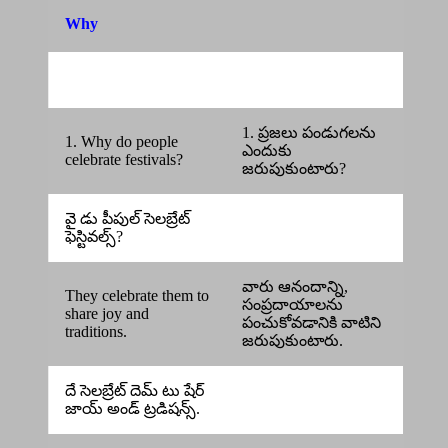
Why
1. ప్రజలు పండుగలను
1. Why do people
ఎందుకు
celebrate festivals?
జరుపుకుంటారు?
వై డు పీపుల్ సెలబ్రేట్
ఫెస్టివల్స్?
వారు ఆనందాన్ని,
They celebrate them to
సంప్రదాయాలను
share joy and
పంచుకోవడానికి వాటిని
traditions.
జరుపుకుంటారు.
దే సెలబ్రేట్ దెమ్ టు షేర్
జాయ్ అండ్ ట్రడిషన్స్.