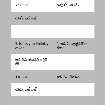
Yes, it is.
అవును, నిజమే.
యెస్, ఇట్ ఇజ్.
3. Is this your birthday
3. ఇది మీ పుట్టినరోజు
cake?
కేకా?
ఇజ్ దిస్ యువర్ బర్త్‌డే
కేక్?
Yes, it is.
అవును, నిజమే.
యెస్, ఇట్ ఇజ్.