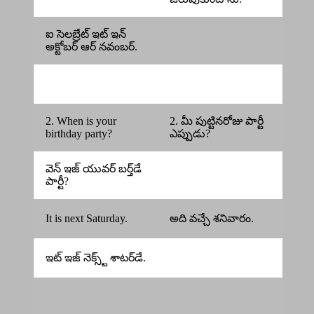
ఐ సెలబ్రేట్ ఇట్ ఇన్
అక్టోబర్ ఆర్ నవంబర్.
2. When is your
2. మీ పుట్టినరోజు పార్టీ
birthday party?
ఎప్పుడు?
వెన్ ఇజ్ యువర్ బర్త్‌డే
పార్టీ?
It is next Saturday.
అది వచ్చే శనివారం.
ఇట్ ఇజ్ నెక్స్ట్ శాటర్‌డే.