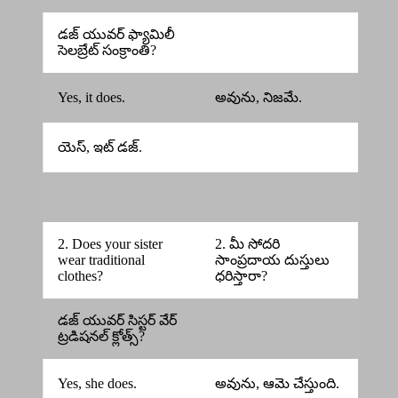
డజ్ యువర్ ఫ్యామిలీ
సెలబ్రేట్ సంక్రాంతి?
Yes, it does.
అవును, నిజమే.
యెస్, ఇట్ డజ్.
2. Does your sister
2. మీ సోదరి
wear traditional
సాంప్రదాయ దుస్తులు
clothes?
ధరిస్తారా?
డజ్ యువర్ సిస్టర్ వేర్
ట్రడిషనల్ క్లోత్స్?
Yes, she does.
అవును, ఆమె చేస్తుంది.