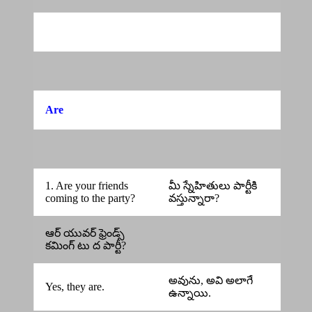
Are
1. Are your friends
మీ స్నేహితులు పార్టీకి
coming to the party?
వస్తున్నారా?
ఆర్ యువర్ ఫ్రెండ్స్
కమింగ్ టు ద పార్టీ?
అవును, అవి అలాగే
Yes, they are.
ఉన్నాయి.