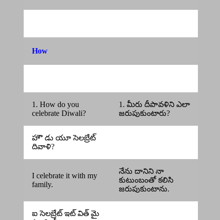
How
1. How do you
1. మీరు దీపావళిని ఎలా
celebrate Diwali?
జరుపుకుంటారు?
హౌ డు యూ సెలబ్రేట్
దివాళి?
నేను దానిని నా
I celebrate it with my
కుటుంబంతో కలిసి
family.
జరుపుకుంటాను.
ఐ సెలబ్రేట్ ఇట్ విత్ మై