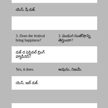
యెస్, షీ డజ్.
3. Does the festival
3. పండుగ సంతోషాన్ని
bring happiness?
తెస్తుందా?
డజ్ ద ఫెస్టివల్ బ్రింగ్
హ్యాపీనెస్?
Yes, it does.
అవును, నిజమే.
యెస్, ఇట్ డజ్.